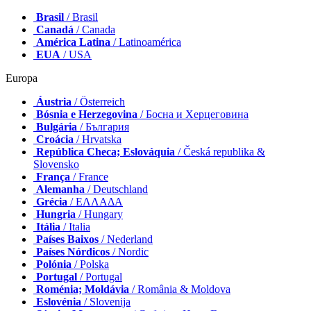
Brasil
/ Brasil
Canadá
/ Canada
América Latina
/ Latinoamérica
EUA
/ USA
Europa
Áustria
/ Österreich
Bósnia e Herzegovina
/ Босна и Херцеговина
Bulgária
/ България
Croácia
/ Hrvatska
República Checa; Eslováquia
/ Česká republika &
Slovensko
França
/ France
Alemanha
/ Deutschland
Grécia
/ ΕΛΛΑΔΑ
Hungria
/ Hungary
Itália
/ Italia
Países Baixos
/ Nederland
Países Nórdicos
/ Nordic
Polónia
/ Polska
Portugal
/ Portugal
Roménia; Moldávia
/ România & Moldova
Eslovénia
/ Slovenija