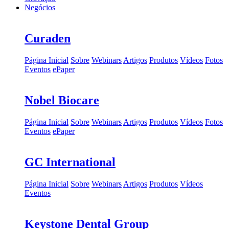
Negócios
Curaden
Página Inicial
Sobre
Webinars
Artigos
Produtos
Vídeos
Fotos
Eventos
ePaper
Nobel Biocare
Página Inicial
Sobre
Webinars
Artigos
Produtos
Vídeos
Fotos
Eventos
ePaper
GC International
Página Inicial
Sobre
Webinars
Artigos
Produtos
Vídeos
Eventos
Keystone Dental Group