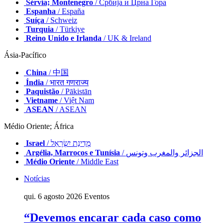
Sérvia; Montenegro
/ Србија и Црна Гора
Espanha
/ España
Suíça
/ Schweiz
Turquia
/ Türkiye
Reino Unido e Irlanda
/ UK & Ireland
Ásia-Pacífico
China
/ 中国
Índia
/ भारत गणराज्य
Paquistão
/ Pākistān
Vietname
/ Việt Nam
ASEAN
/ ASEAN
Médio Oriente; África
Israel
/ מְדִינַת יִשְׂרָאֵל
Argélia, Marrocos e Tunísia
/ الجزائر والمغرب وتونس
Médio Oriente
/ Middle East
Notícias
qui. 6 agosto 2026
Eventos
“Devemos encarar cada caso como